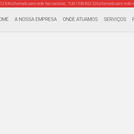
372 846 (chamada para rede fixa nacional) . TLM / 938 862 326 (chamada para rede m
OME
A NOSSA EMPRESA
ONDE ATUAMOS
SERVIÇOS