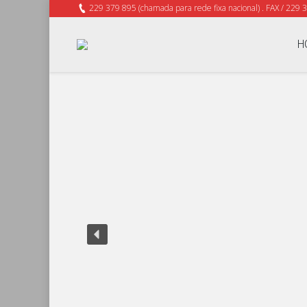
229 379 895 (chamada para rede fixa nacional) . FAX / 229 
H