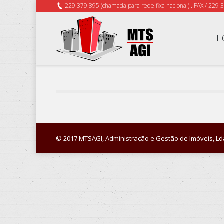
229 379 895 (chamada para rede fixa nacional) . FAX / 229 
H
© 2017 MTSAGI, Administração e Gestão de Imóveis, Lda