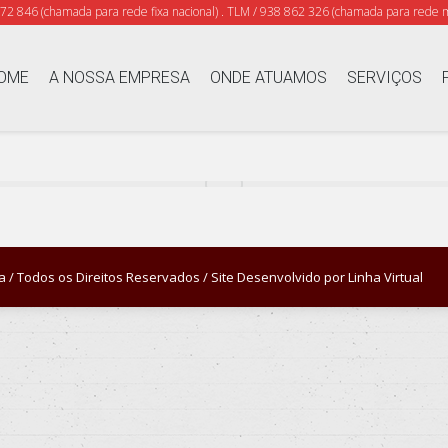
372 846 (chamada para rede fixa nacional) . TLM / 938 862 326 (chamada para rede m
OME
A NOSSA EMPRESA
ONDE ATUAMOS
SERVIÇOS
 / Todos os Direitos Reservados / Site Desenvolvido por
Linha Virtual