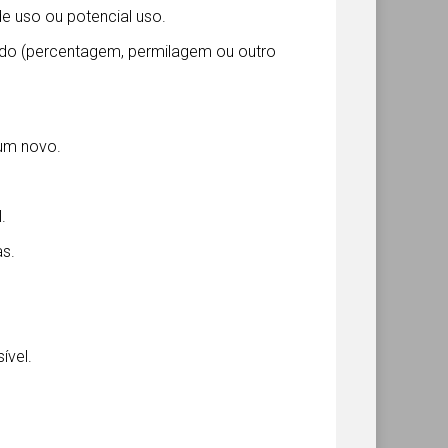
e uso ou potencial uso.
do (percentagem, permilagem ou outro
 um novo.
.
s.
ível.