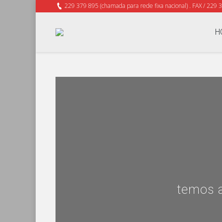
229 379 895 (chamada para rede fixa nacional) . FAX / 229 
H
temos a