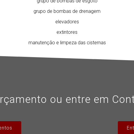
grupo de bombas de esgoto
grupo de bombas de drenagem
elevadores
extintores
manutenção e limpeza das cisternas
rçamento ou entre em Con
entos
En