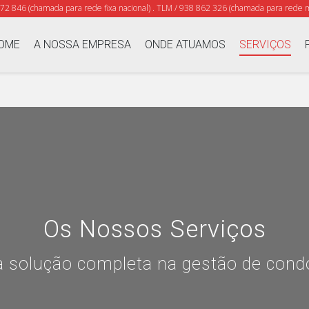
372 846 (chamada para rede fixa nacional) . TLM / 938 862 326 (chamada para rede m
OME
A NOSSA EMPRESA
ONDE ATUAMOS
SERVIÇOS
Os Nossos Serviços
 solução completa na gestão de con