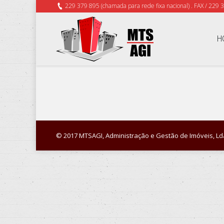
229 379 895 (chamada para rede fixa nacional) . FAX / 229 
H
© 2017 MTSAGI, Administração e Gestão de Imóveis, Lda