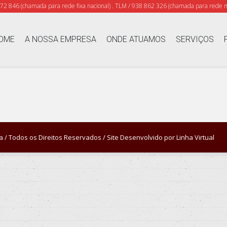
372 846 (chamada para rede fixa nacional) . TLM / 938 862 326 (chamada para rede m
OME
A NOSSA EMPRESA
ONDE ATUAMOS
SERVIÇOS
 / Todos os Direitos Reservados / Site Desenvolvido por
Linha Virtual